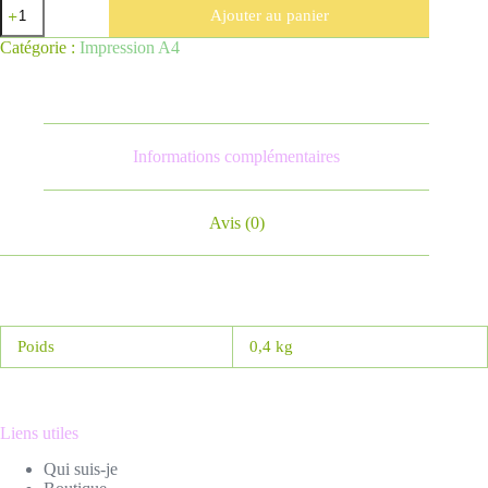
quantité
Ajouter au panier
de
Reproduction
Catégorie :
Impression A4
A4
"Les
grues
s'en
dressent"
Informations complémentaires
Avis (0)
Poids
0,4 kg
Liens utiles
Qui suis-je