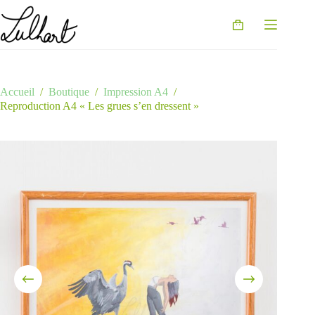
Passer
au
Panier
contenu
d’achat
Accueil
/
Boutique
/
Impression A4
/
Reproduction A4 « Les grues s’en dressent »