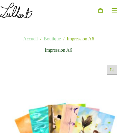
Passer
au
Panier
contenu
d’achat
Accueil
/
Boutique
/
Impression A6
Impression A6