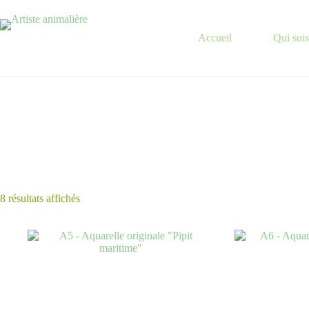
Passer
au
contenu
Accueil
Qui suis
Trié
8 résultats affichés
du
plus
récent
au
plus
ancien