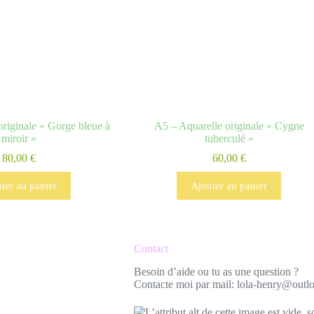
originale « Gorge bleue à
A5 – Aquarelle originale « Cygne
miroir »
tuberculé »
80,00
€
60,00
€
ter au panier
Ajouter au panier
Contact
Besoin d’aide ou tu as une question ?
Contacte moi par mail: lola-henry@outlo