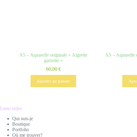
A5 – Aquarelle originale « Aigrette
A5 – Aquarelle 
garzette »
60,00
€
Ajouter au panier
Ajou
Liens utiles
Qui suis-je
Boutique
Portfolio
Où me trouver?