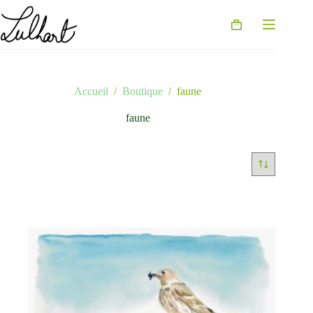
Passer
au
Panier
contenu
d’achat
Accueil
/
Boutique
/
faune
faune